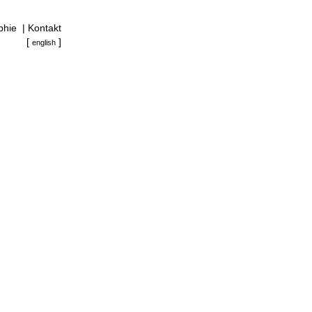
phie
|
Kontakt
[
]
english