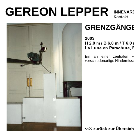
GEREON LEPPER
INNENAR
Kontakt
GRENZGÄNG
2003
H 2.0 m / B 6.0 m / T 6.0
La Lune en Parachute, E
Ein an einer zentralen F
verschiedenartige Hinderniss
<<< zurück zur Übersich