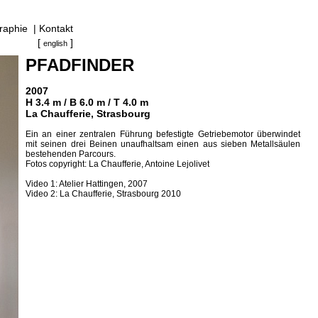
raphie
|
Kontakt
[
]
english
PFADFINDER
2007
H 3.4 m / B 6.0 m / T 4.0 m
La Chaufferie, Strasbourg
Ein an einer zentralen Führung befestigte Getriebemotor überwindet
mit seinen drei Beinen unaufhaltsam einen aus sieben Metallsäulen
bestehenden Parcours.
Fotos copyright: La Chaufferie, Antoine Lejolivet
Video 1: Atelier Hattingen, 2007
Video 2: La Chaufferie, Strasbourg 2010