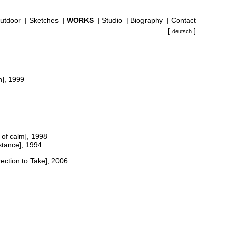
utdoor
|
Sketches
|
WORKS
|
Studio
|
Biography
|
Contact
[
]
deutsch
], 1999
 of calm], 1998
stance], 1994
ection to Take], 2006