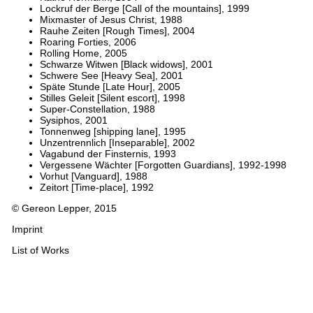
Lockruf der Berge [Call of the mountains], 1999
Mixmaster of Jesus Christ, 1988
Rauhe Zeiten [Rough Times], 2004
Roaring Forties, 2006
Rolling Home, 2005
Schwarze Witwen [Black widows], 2001
Schwere See [Heavy Sea], 2001
Späte Stunde [Late Hour], 2005
Stilles Geleit [Silent escort], 1998
Super-Constellation, 1988
Sysiphos, 2001
Tonnenweg [shipping lane], 1995
Unzentrennlich [Inseparable], 2002
Vagabund der Finsternis, 1993
Vergessene Wächter [Forgotten Guardians], 1992-1998
Vorhut [Vanguard], 1988
Zeitort [Time-place], 1992
© Gereon Lepper, 2015
Imprint
List of Works