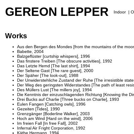
GEREON LEPPER
Indoor
|
O
Works
Aus den Bergen des Mondes [from the mountains of the moon
Babette, 2004
Balzgeflüster [curtship whispers], 1996
Das finstere Treiben [The obscure activities], 1992
Das Letzte Hemd [The last shirt], 1994
Der Seltene Gast [The rare guest], 2000
Der Späher [The look-out], 1988
Der Unwiderstehliche Zustand der Ruhe [The irresistible state
Der Weg des geringsten Widerstandes [The path of least resi
Des Müllers Lust [The millers joy], 1994
Die Kenntnis der einzuschlagenden Richtung [Knowing the Dir
Drei Bucks auf Charlie [Three bucks on Charlie], 1993
Eulen Fangen [Catching owls], 1996
Gezeiten [Tides], 1990
Grenzgänger [Boderline Walker], 2003
Hoch am Wind [Hard on the wind], 2006
Im freien Fall [In free Fall], 2002
Infernal Air Fright Corporation, 1992
Käthe Hermann, 1994